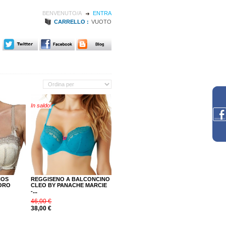
BENVENUTO/A
ENTRA
CARRELLO :
VUOTO
In saldo!
NOS
REGGISENO A BALCONCINO
/ORO
CLEO BY PANACHE MARCIE
-...
46,00 €
38,00 €