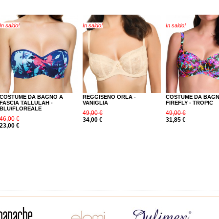
In saldo!
In saldo!
In saldo!
COSTUME DA BAGNO A
REGGISENO ORLA -
COSTUME DA BAG
FASCIA TALLULAH -
VANIGLIA
FIREFLY - TROPIC
BLU/FLOREALE
49,00 €
49,00 €
46,00 €
34,00 €
31,85 €
23,00 €