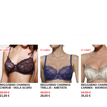
In saldo!
In saldo!
In saldo!
REGGISENO CHARNOS
REGGISENO CHARNOS
REGGISENO CHAR
CHERUB - VIOLA SCURO
TRELLIS - AMETISTA
CARMEN - AVORIO
38,50 €
46,00 €
54,50 €
21,00 €
28,00 €
35,43 €