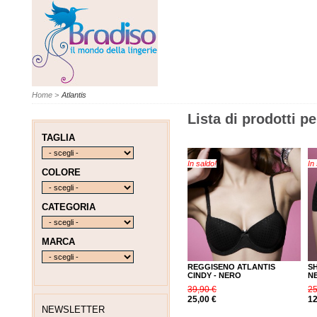
Home
>
Atlantis
Lista di prodotti pe
TAGLIA
In saldo!
In
COLORE
CATEGORIA
MARCA
REGGISENO ATLANTIS
SH
CINDY - NERO
N
39,90 €
25
25,00 €
12
NEWSLETTER