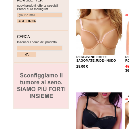
NEWSLETTER
nuovi prodotti, offerte speciali!
Prendi sulla mailing list
In
CERCA
Inserisci il nome del prodotto
REGGISENO COPPE
R
SAGOMATE JUDE - NUDO
R
28,00 €
48
36
In