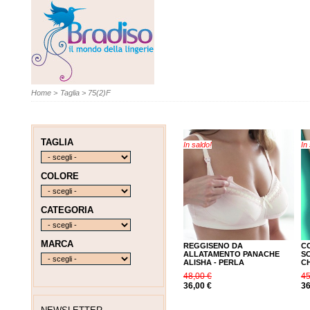
Home
>
Taglia
>
75(2)F
TAGLIA
In saldo!
In
COLORE
CATEGORIA
MARCA
REGGISENO DA
C
ALLATAMENTO PANACHE
S
ALISHA - PERLA
CH
48,00 €
45
36,00 €
36