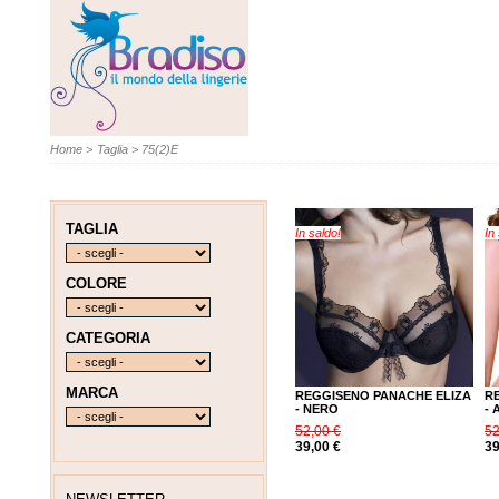
Home
>
Taglia
>
75(2)E
TAGLIA
In saldo!
In
COLORE
CATEGORIA
MARCA
REGGISENO PANACHE ELIZA
R
- NERO
- 
52,00 €
52
39,00 €
39