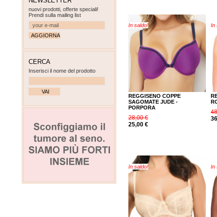
NEWSLETTER
nuovi prodotti, offerte speciali!
Prendi sulla mailing list
In saldo!
In
CERCA
Inserisci il nome del prodotto
REGGISENO COPPE
R
SAGOMATE JUDE -
R
PORPORA
48
28,00 €
36
25,00 €
In saldo!
In