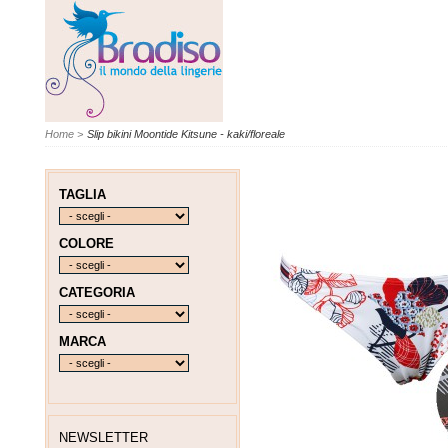
Home
>
Slip bikini Moontide Kitsune - kaki/floreale
TAGLIA
COLORE
CATEGORIA
MARCA
NEWSLETTER