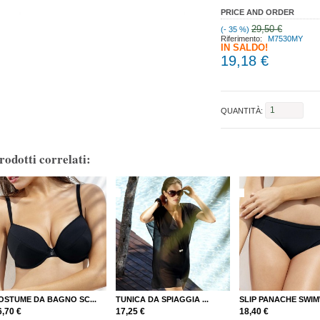
PRICE AND ORDER
29,50 €
(- 35 %)
Riferimento:
M7530MY
IN SALDO!
19,18 €
QUANTITÀ:
rodotti correlati:
OSTUME DA BAGNO SC...
TUNICA DA SPIAGGIA ...
SLIP PANACHE SWIM
6,70 €
17,25 €
18,40 €