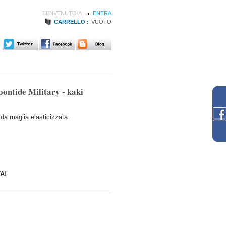
BENVENUTO/A
ENTRA
CARRELLO :
VUOTO
oontide Military - kaki
ida maglia elasticizzata.
A!