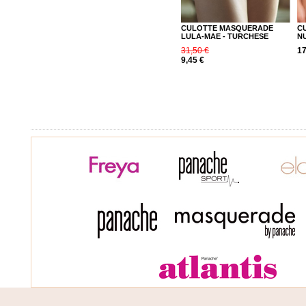
CULOTTE MASQUERADE
C
LULA-MAE - TURCHESE
N
31,50 €
17
9,45 €