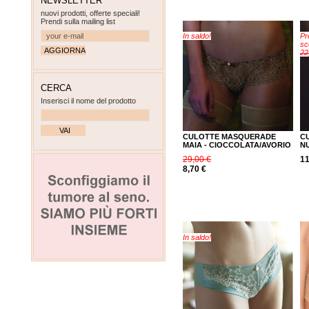
NEWSLETTER
nuovi prodotti, offerte speciali!
Prendi sulla mailing list
In saldo!
Pr
sc
22
CERCA
Inserisci il nome del prodotto
CULOTTE MASQUERADE
C
MAIA - CIOCCOLATA/AVORIO
N
29,00 €
11
8,70 €
In saldo!