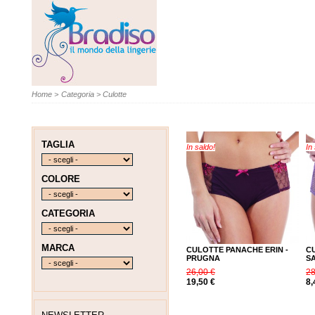
Home
>
Categoria
>
Culotte
TAGLIA
In saldo!
In
COLORE
CATEGORIA
MARCA
CULOTTE PANACHE ERIN -
C
PRUGNA
S
26,00 €
28
19,50 €
8,