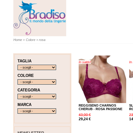
Home
>
Colore
>
rosa
TAGLIA
In saldo!
In
COLORE
CATEGORIA
MARCA
REGGISENO CHARNOS
S
CHERUB - ROSA PASSIONE
R
43,00 €
23
29,24 €
14