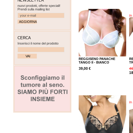
NEWSLETTER
nuovi prodotti, offerte speciali!
Prendi sulla mailing list
In
CERCA
Inserisci il nome del prodotto
REGGISENO PANACHE
R
TANGO II - BIANCO
TR
39,00 €
46
18
In