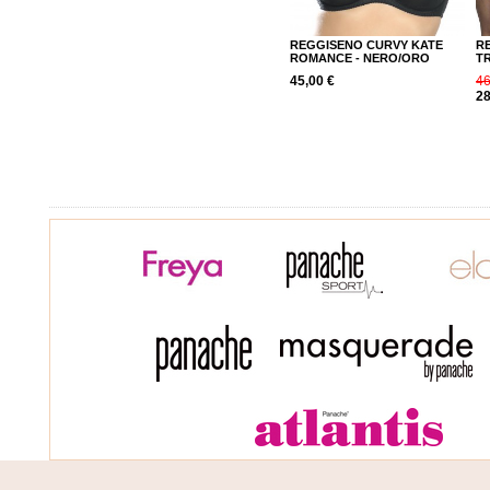
REGGISENO CURVY KATE
R
ROMANCE - NERO/ORO
TR
45,00 €
46
28