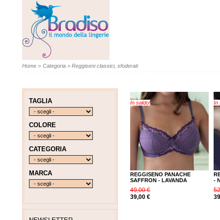
Home
>
Categoria
>
Reggiseni classici, sfoderati
TAGLIA
In saldo!
In
COLORE
CATEGORIA
MARCA
REGGISENO PANACHE
R
SAFFRON - LAVANDA
-
49,00 €
52
39,00 €
39