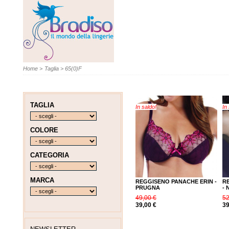
Home
>
Taglia
>
65(0)F
TAGLIA
In saldo!
In
COLORE
CATEGORIA
MARCA
REGGISENO PANACHE ERIN -
R
PRUGNA
-
49,00 €
52
39,00 €
39