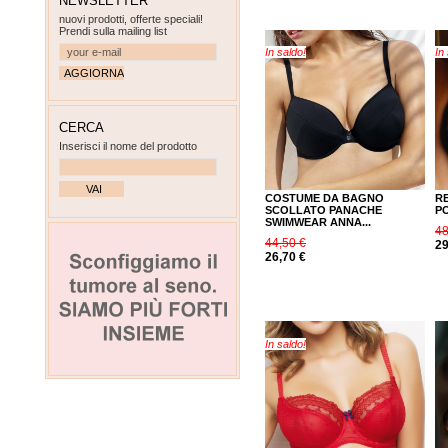
NEWSLETTER
nuovi prodotti, offerte speciali!
Prendi sulla mailing list
In saldo!
In
CERCA
Inserisci il nome del prodotto
COSTUME DA BAGNO
R
SCOLLATO PANACHE
P
SWIMWEAR ANNA...
48
44,50 €
29
26,70 €
In saldo!