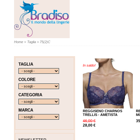
Home
>
Taglia
>
75(2)C
TAGLIA
In saldo!
COLORE
CATEGORIA
MARCA
REGGISENO CHARNOS
R
TRELLIS - AMETISTA
MO
46,00 €
35
28,00 €