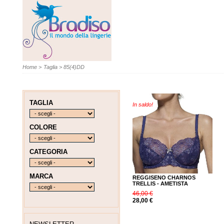
Home
>
Taglia
>
85(4)DD
TAGLIA
In saldo!
COLORE
CATEGORIA
MARCA
REGGISENO CHARNOS
TRELLIS - AMETISTA
46,00 €
28,00 €