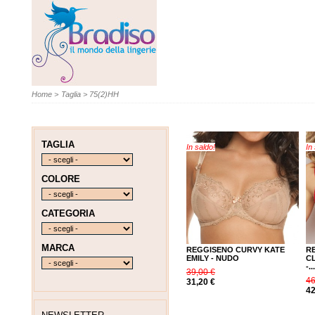
Home
>
Taglia
>
75(2)HH
TAGLIA
In saldo!
In
COLORE
CATEGORIA
MARCA
REGGISENO CURVY KATE
R
EMILY - NUDO
C
-..
39,00 €
46
31,20 €
42