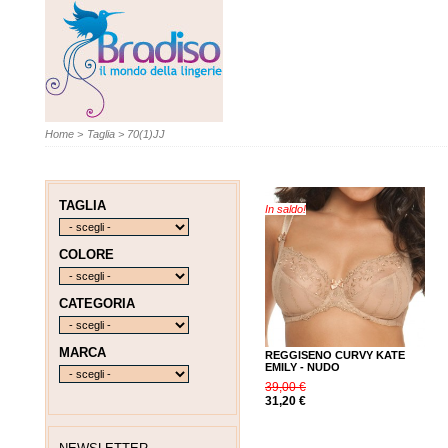
Home
>
Taglia
>
70(1)JJ
TAGLIA
In saldo!
COLORE
CATEGORIA
MARCA
REGGISENO CURVY KATE
EMILY - NUDO
39,00 €
31,20 €