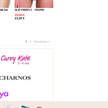
ME DA
SLIP FIREFLY - TROPIC
-
29,00 €
23,20 €
1
2
Successivo »