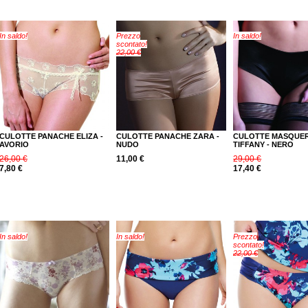
In saldo!
Prezzo
In saldo!
scontato!
22,00 €
CULOTTE PANACHE ELIZA -
CULOTTE PANACHE ZARA -
CULOTTE MASQUE
AVORIO
NUDO
TIFFANY - NERO
26,00 €
11,00 €
29,00 €
7,80 €
17,40 €
In saldo!
In saldo!
Prezzo
scontato!
22,00 €