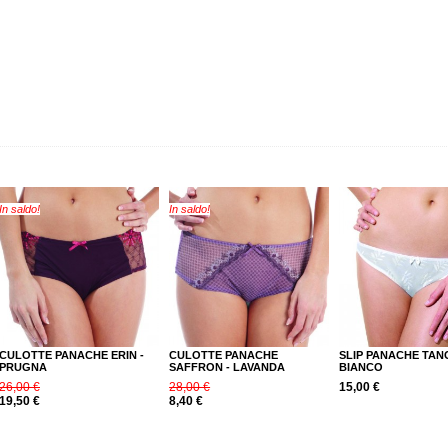
In saldo!
In saldo!
CULOTTE PANACHE ERIN -
CULOTTE PANACHE
SLIP PANACHE TANG
PRUGNA
SAFFRON - LAVANDA
BIANCO
26,00 €
28,00 €
15,00 €
19,50 €
8,40 €