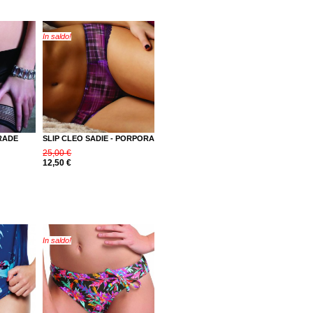
In saldo!
RADE
SLIP CLEO SADIE - PORPORA
25,00 €
12,50 €
In saldo!