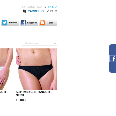
BENVENUTO/A
ENTRA
CARRELLO :
VUOTO
O II -
SLIP PANACHE TANGO II -
NERO
15,00 €