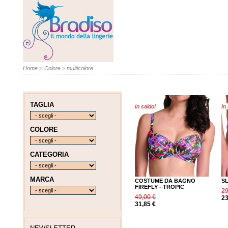
Home
>
Colore
>
multicolore
TAGLIA
In saldo!
In
COLORE
CATEGORIA
MARCA
COSTUME DA BAGNO
SL
FIREFLY - TROPIC
29
49,00 €
23
31,85 €