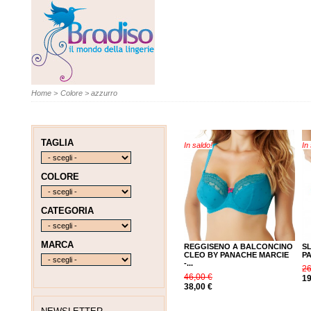
Home
>
Colore
>
azzurro
TAGLIA
In saldo!
In
COLORE
CATEGORIA
MARCA
REGGISENO A BALCONCINO
S
CLEO BY PANACHE MARCIE
PA
-...
26
46,00 €
19
38,00 €