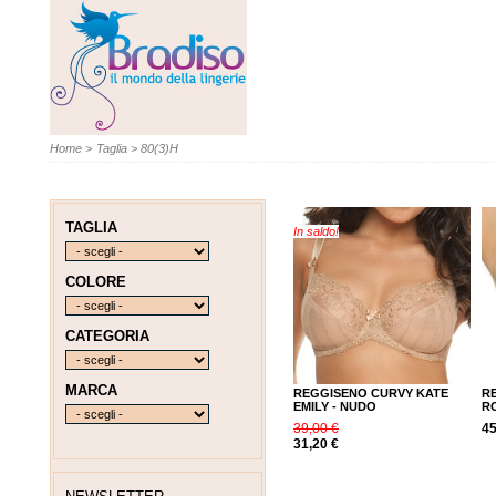
Home
>
Taglia
>
80(3)H
TAGLIA
In saldo!
COLORE
CATEGORIA
MARCA
REGGISENO CURVY KATE
R
EMILY - NUDO
R
39,00 €
45
31,20 €