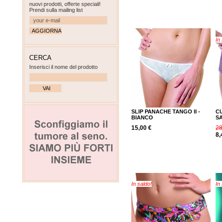
nuovi prodotti, offerte speciali!
Prendi sulla mailing list
In
CERCA
Inserisci il nome del prodotto
SLIP PANACHE TANGO II -
C
BIANCO
S
15,00 €
28
8,
In saldo!
In