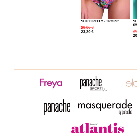
SLIP FIREFLY - TROPIC
S
S
29,00 €
25
23,20 €
20