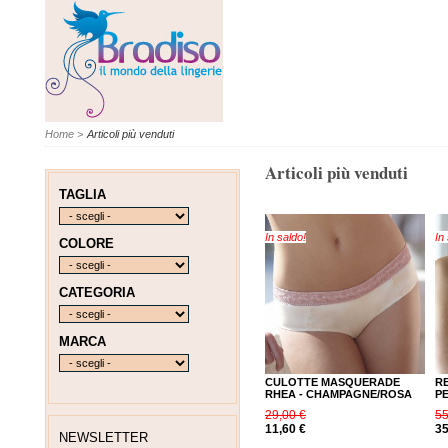
Home
>
Articoli più venduti
Articoli più venduti
TAGLIA
In saldo!
In
COLORE
CATEGORIA
MARCA
CULOTTE MASQUERADE
R
RHEA - CHAMPAGNE/ROSA
P
29,00 €
55
11,60 €
35
NEWSLETTER